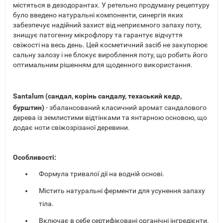
містяться в дезодорантах. У ретельно продуману рецептуру
було введено натуральні компоненти, синергія яких
забезпечує надійний захист від неприємного запаху поту,
знищує патогенну мікрофлору та гарантує відчуття
свіжості на весь день. Цей косметичний засіб не закупорює
сальну залозу і не блокує вироблення поту, що робить його
оптимальним рішенням для щоденного використання.
Santalum
(сандал, корінь сандалу, техаський кедр,
бурштин)
- збалансований класичний аромат сандалового
дерева із землистими відтінками та янтарною основою, що
додає ноти свіжозрізаної деревини.
Особливості:
Формула тривалої дії на водній основі.
Містить натуральні ферменти для усунення запаху
тіла.
Включає в себе сертифіковані органічні інгредієнти.