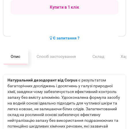
Купити в 1 клік
Є запитання ?
Опис
Спосіб застосування
Склад
Хар
Натуральний дезодорант від Corpus
є результатом
багаторічних досліджень і досягнень у галузі природної
хімії, завдяки чому забезпечується ефективний контроль
запаху без вмісту алюмінію. Удосконалена формула засобу
на водній основі ідеально підходить для чутливої шкіри та
легко ковзає, не залишаючи білих слідів. Запатентований
склад на рослинній основі забезпечує ефективну
нейтралізацію запаху без використання подразнюючих та
потенційно шкідливих хімічних речовин, які зазвичай