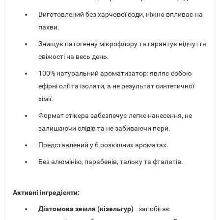
Виготовлений без харчової соди, ніжно впливає на
пахви.
Знищує патогенну мікрофлору та гарантує відчуття
свіжості на весь день.
100% натуральний ароматизатор: являє собою
ефірні олії та ізоляти, а не результат синтетичної
хімії.
Формат стікера забезпечує легке нанесення, не
залишаючи слідів та не забиваючи пори.
Представлений у 6 розкішних ароматах.
Без алюмінію, парабенів, тальку та фталатів.
Активні інгредієнти:
Діатомова земля (кізельгур)
- запобігає