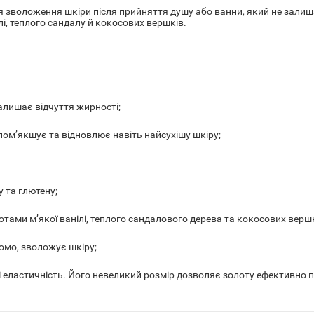
ля зволоження шкіри після прийняття душу або ванни, який не зали
і, теплого сандалу й кокосових вершків.
алишає відчуття жирності;
пом’якшує та відновлює навіть найсухішу шкіру;
 та глютену;
тами м’якої ванілі, теплого сандалового дерева та кокосових вершк
домо, зволожує шкіру;
ї еластичність. Його невеликий розмір дозволяє золоту ефективно п