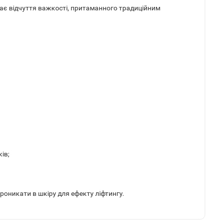
шає відчуття важкості, притаманного традиційним
ів;
роникати в шкіру для ефекту ліфтингу.