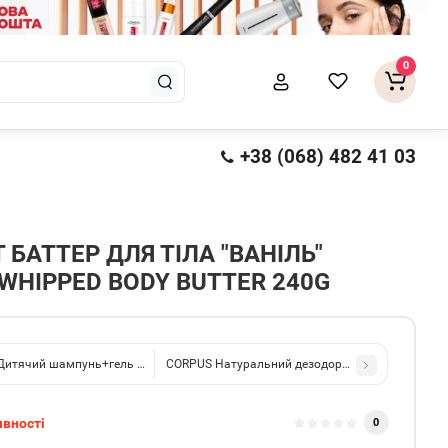
0
+38 (068) 482 41 03
 БАТТЕР ДЛЯ ТІЛА "ВАНІЛЬ"
 WHIPPED BODY BUTTER 240G
 Дитячий шампунь+гель для душу 2 в 1 з ароматом "Персик" 280мл
CORPUS Натуральний дезодорант Natural Deodoran
явності
0