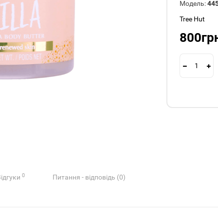
Модель:
44
Tree Hut
800гр
0
Відгуки
Питання - відповідь (0)