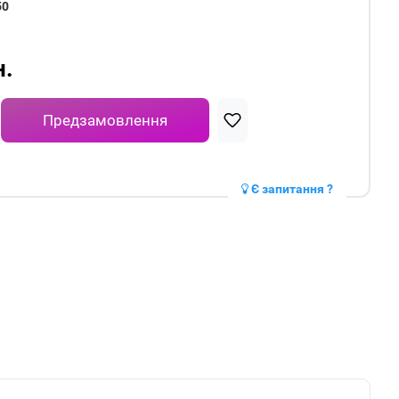
50
н.
Предзамовлення
Є запитання ?