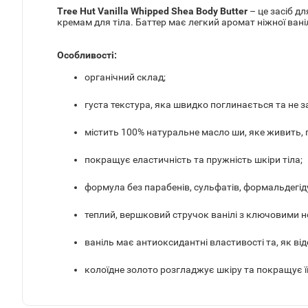
Tree Hut Vanilla Whipped Shea Body Butter
– це засіб д
кремам для тіла. Баттер
має легкий аромат ніжної ваніл
Особливості:
органічний склад;
густа текстура, яка швидко поглинається та не з
містить 100% натуральне масло ши, яке живить, 
покращує еластичність та пружність шкіри тіла;
формула без парабенів, сульфатів, формальдегіду
теплий, вершковий стручок ванілі з ключовими но
ваніль має антиоксидантні властивості та, як ві
колоїдне золото розгладжує шкіру та покращує ї