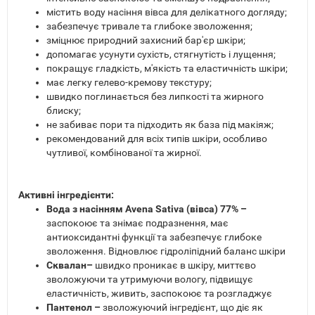
містить воду насіння вівса для делікатного догляду;
забезпечує тривале та глибоке зволоження;
зміцнює природний захисний бар'єр шкіри;
допомагає усунути сухість, стягнутість і лущення;
покращує гладкість, м'якість та еластичність шкіри;
має легку гелево-кремову текстуру;
швидко поглинається без липкості та жирного
блиску;
не забиває пори та підходить як база під макіяж;
рекомендований для всіх типів шкіри, особливо
чутливої, комбінованої та жирної.
Активні інгредієнти:
Вода з насінням Avena Sativa (вівса) 77% –
заспокоює та знімає подразнення, має
антиоксидантні функції та забезпечує глибоке
зволоження. Відновлює гідроліпідний баланс шкіри
Сквалан–
швидко проникає в шкіру, миттєво
зволожуючи та утримуючи вологу, підвищує
еластичність, живить, заспокоює та розгладжує
Пантенол –
зволожуючий інгредієнт, що діє як