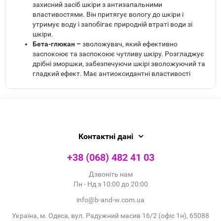
захисний засіб шкіри з антизапальними
властивостями. Він притягує вологу до шкіри і
утримує воду і запобігає природній втраті води зі
шкіри.
Бета-глюкан –
зволожувач, який ефективно
заспокоює та заспокоює чутливу шкіру. Розгладжує
дрібні зморшки, забезпечуючи шкірі зволожуючий та
гладкий ефект. Має антиоксидантні властивості
Контактні дані
+38 (068) 482 41 03
Дзвоніть нам
Пн - Нд з 10:00 до 20:00
info@b-and-w.com.ua
Україна, м. Одеса, вул. Радужний масив 16/2 (офіс 1н), 65088