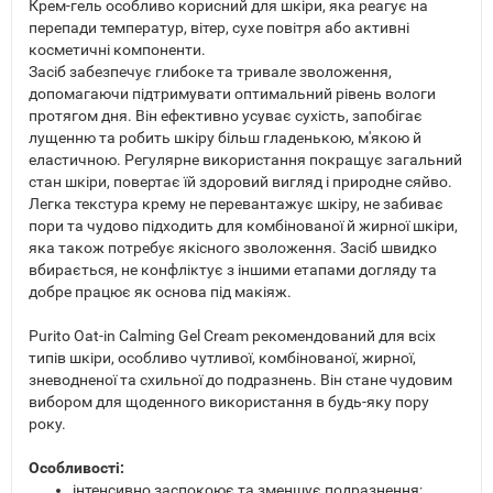
Крем-гель особливо корисний для шкіри, яка реагує на
перепади температур, вітер, сухе повітря або активні
косметичні компоненти.
Засіб забезпечує глибоке та тривале зволоження,
допомагаючи підтримувати оптимальний рівень вологи
протягом дня. Він ефективно усуває сухість, запобігає
лущенню та робить шкіру більш гладенькою, м'якою й
еластичною. Регулярне використання покращує загальний
стан шкіри, повертає їй здоровий вигляд і природне сяйво.
Легка текстура крему не перевантажує шкіру, не забиває
пори та чудово підходить для комбінованої й жирної шкіри,
яка також потребує якісного зволоження. Засіб швидко
вбирається, не конфліктує з іншими етапами догляду та
добре працює як основа під макіяж.
Purito Oat-in Calming Gel Cream рекомендований для всіх
типів шкіри, особливо чутливої, комбінованої, жирної,
зневодненої та схильної до подразнень. Він стане чудовим
вибором для щоденного використання в будь-яку пору
року.
Особливості:
інтенсивно заспокоює та зменшує подразнення;