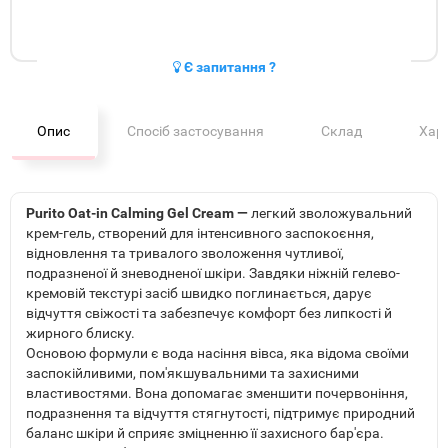
Є запитання ?
Опис
Спосіб застосування
Склад
Хар
Purito Oat-in Calming Gel Cream —
легкий зволожувальний
крем-гель, створений для інтенсивного заспокоєння,
відновлення та тривалого зволоження чутливої,
подразненої й зневодненої шкіри. Завдяки ніжній гелево-
кремовій текстурі засіб швидко поглинається, дарує
відчуття свіжості та забезпечує комфорт без липкості й
жирного блиску.
Основою формули є вода насіння вівса, яка відома своїми
заспокійливими, пом'якшувальними та захисними
властивостями. Вона допомагає зменшити почервоніння,
подразнення та відчуття стягнутості, підтримує природний
баланс шкіри й сприяє зміцненню її захисного бар'єра.