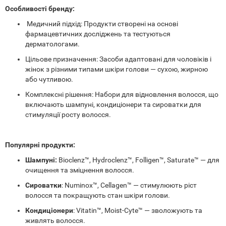
Особливості бренду:
Медичний підхід: Продукти створені на основі
фармацевтичних досліджень та тестуються
дерматологами.
Цільове призначення: Засоби адаптовані для чоловіків і
жінок з різними типами шкіри голови — сухою, жирною
або чутливою.
Комплексні рішення: Набори для відновлення волосся, що
включають шампуні, кондиціонери та сироватки для
стимуляції росту волосся.
Популярні продукти:
Шампуні:
Bioclenz™, Hydroclenz™, Folligen™, Saturate™ — для
очищення та зміцнення волосся.
Сироватки
: Numinox™, Cellagen™ — стимулюють ріст
волосся та покращують стан шкіри голови.
Кондиціонери
: Vitatin™, Moist-Cyte™ — зволожують та
живлять волосся.