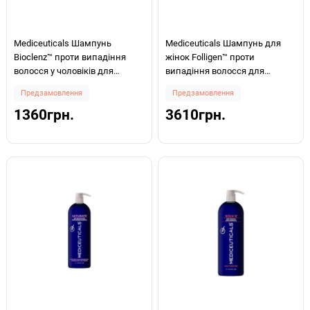
Mediceuticals Шампунь
Mediceuticals Шампунь для
Bioclenz™ проти випадіння
жінок Folligen™ проти
волосся у чоловіків для
випадіння волосся для
нормального волосся/шкіри
нормального волосся/шкіри
Предзамовлення
Предзамовлення
голови 250мл
голови 1000мл
1360грн.
3610грн.