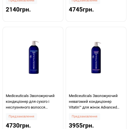
Предзамовлення
Предзамовлення
1000мл
2140грн.
4745грн.
Mediceuticals Зволожуючий
Mediceuticals Зволожуючий
кондиціонер для сухого і
невагомий кондиціонер
неслухняного волосся
Vitatin™ для жінок Advanced
Hydrating Therapy MOIST-CYTE™
Hair Restoration Technology
Предзамовлення
Предзамовлення
1000мл
1000мл
4730грн.
3955грн.