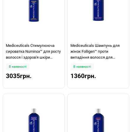
Mediceuticals Стимулююча
Mediceuticals Шампунь для
сироватка Numinox™ для росту
жінок Folligen™ проти
волосся і здоров'я шкіри
випадіння волосся для
голови для чоловіків 250мл
нормального волосся/шкіри
В наявності
В наявності
голови 250мл
3035грн.
1360грн.