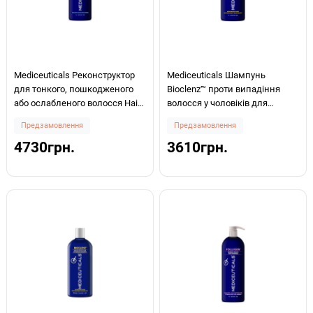
Mediceuticals Реконструктор
Mediceuticals Шампунь
для тонкого, пошкодженого
Bioclenz™ проти випадіння
або ослабленого волосся Hair
волосся у чоловіків для
Reconstructor Volume & Strength
нормального волосся/шкіри
Предзамовлення
Предзамовлення
1000мл
голови 1000мл
4730грн.
3610грн.