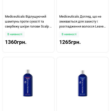
Mediceuticals Відлущуючий
Mediceuticals Догляд, що не
шампунь проти сухості та
змивається для захисту і
свербежу шкіри голови Scalp &
розгладження волосся Leave-
Hair X-Derma 250мл
In Conditioner Defend™ 250мл
В наявності
В наявності
1360грн.
1265грн.