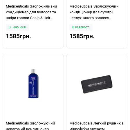
Mediceuticals Заспокійливий
Mediceuticals Зволожуючий
кондиціонер для волосся та
кондиціонер для сухого і
шкіри голови Scalp & Hair
неслухняного волосся
Treatment Rinse Therapeutic
Hydrating Therapy MOIST-CYTE™
В наявності
В наявності
250мл
250мл
1585грн.
1585грн.
Mediceuticals Зволожуючий
Mediceuticals Легкий рушник з
невагомий кондиціонер
мікрофібри 50х84см