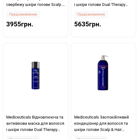
свербежу шкіри голови Scalp &
і шкіри голови Dual Therapy
Hair X-Derma 1000мл
Mask For Scalp And Hair 1000мл
Предзамовлення
Предзамовлення
3955грн.
5635грн.
Mediceuticals Відновлююча та
Mediceuticals Заспокійливий
антивікова маска для волосся
кондиціонер для волосся та
і шкіри голови Dual Therapy
шкіри голови Scalp & Hair
Mask For Scalp And Hair 150мл
Treatment Rinse Therapeutic