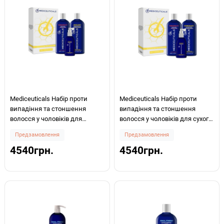
Mediceuticals Набір проти
Mediceuticals Набір проти
випадіння та стоншення
випадіння та стоншення
волосся у чоловіків для
волосся у чоловіків для сухого
нормального та жирного
волосся Advanced Hair
Предзамовлення
Предзамовлення
волосся Advanced Hair
Restoration Kit
4540грн.
4540грн.
Restoration Kit