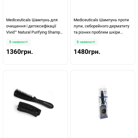
Mediceuticals Шампунь для
Mediceuticals Шампунь проти
очищення і детоксифікації
лупи, себорейного дерматиту
Vivid™ Natural Purifying Shampoo
та різних проблем шкіри
250мл
голови Anti-Dandruff X-Folate
В наявності
В наявності
250мл
1360грн.
1480грн.