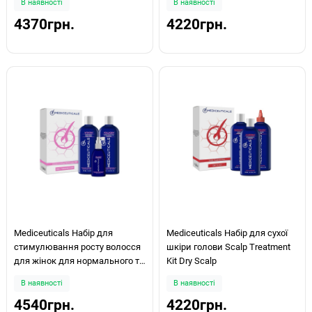
В наявності
В наявності
4370грн.
4220грн.
Mediceuticals Набір для
Mediceuticals Набір для сухої
стимулювання росту волосся
шкіри голови Scalp Treatment
для жінок для нормального та
Kit Dry Scalp
тонкого волосся Advanced Hair
В наявності
В наявності
Restoration Kit
4540грн.
4220грн.