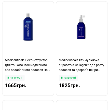
Mediceuticals Реконструктор
Mediceuticals Стимулююча
для тонкого, пошкодженого
сироватка Cellagen™ для росту
або ослабленого волосся Hair
волосся та здоров'я шкіри
Reconstructor Volume & Strength
голови у жінок Hair Restoration
В наявності
В наявності
250мл
125мл
1665грн.
1825грн.