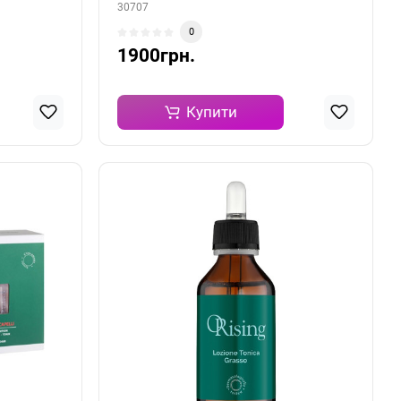
30707
0
1900грн.
Купити