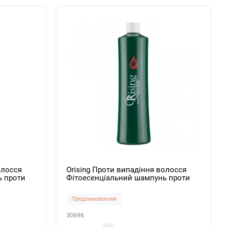
олосся
Orising Проти випадіння волосся
ь проти
Фітоесенціальний шампунь проти
 Shampoo
випадіння волосся Caduta Shampoo
750мл
Предзамовлення
30696