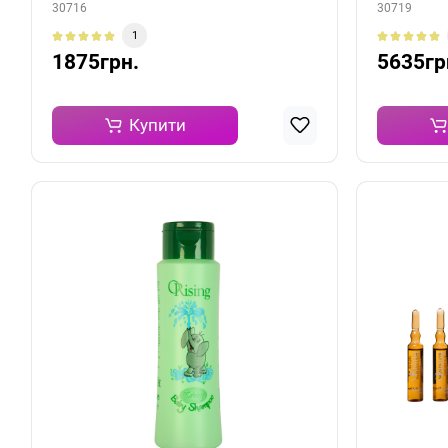
30716
30719
1
1875грн.
5635гр
Купити