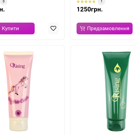
0
1
н.
1250грн.
Купити
Предзамовлення