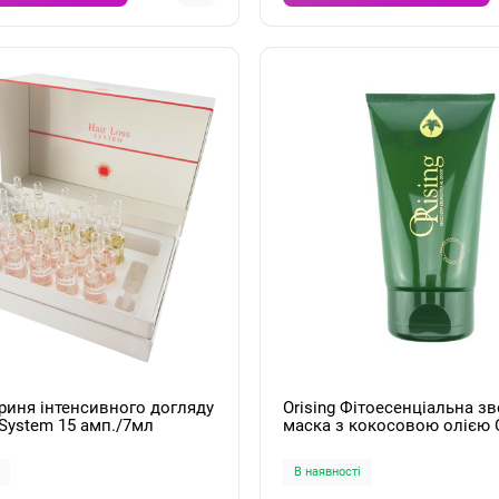
криня інтенсивного догляду
Orising Фітоесенціальна 
 System 15 амп./7мл
маска з кокосовою олією O
Maschera Energetica 150мл
В наявності