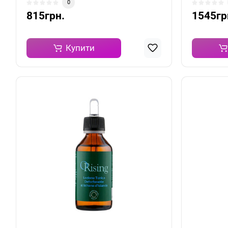
0
815грн.
1545гр
Купити