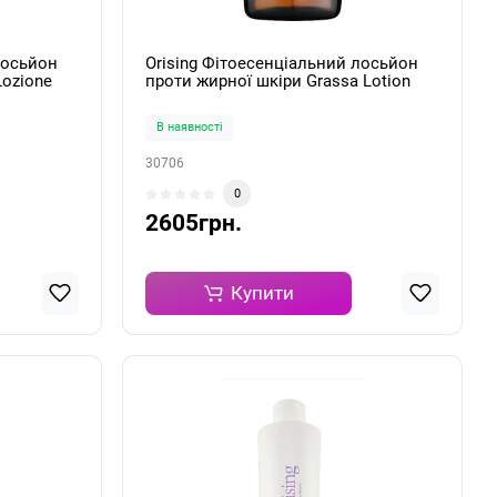
лосьйон
Orising Фітоесенціальний лосьйон
Lozione
проти жирної шкіри Grassa Lotion
л
100мл
В наявності
30706
0
2605грн.
Купити