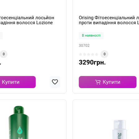
ітоесенціальний лосьйон
Orising Фітоесенціальний 
адіння волосся Lozione
проти випадіння волосся 
duta 1 амп./10 мл
Tonica Caduta 12 амп./10 м
В наявності
30702
0
0
.
3290грн.
Купити
Купити