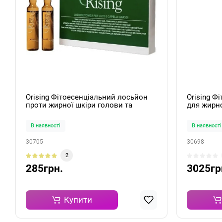
Orising Фітоесенціальний лосьйон
Orising Ф
проти жирної шкіри голови та
для жирно
волосся Lozione Tonica Grasso 1
Grassa S
амп./10мл
В наявності
В наявності
30705
30698
2
285грн.
3025гр
Купити