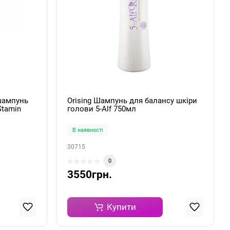
 шампунь
Orising Шампунь для балансу шкіри
Stamin
голови 5-Alf 750мл
В наявності
30715
0
3550грн.
Купити