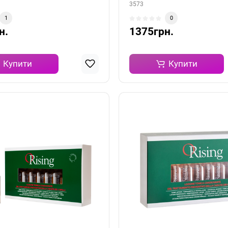
3573
1
0
н.
1375грн.
Купити
Купити