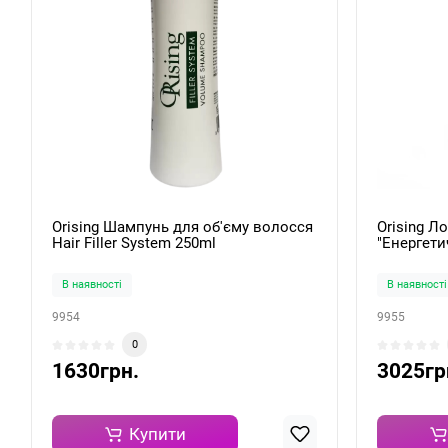
Orising Шампунь для об'єму волосся
Orising Л
Hair Filler System 250ml
"Енергети
шкіри гол
150ml
В наявності
В наявності
9954
9955
0
1630грн.
3025гр
Купити