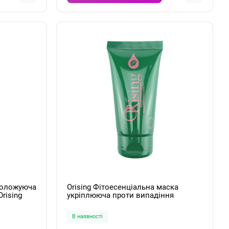
зволожуюча
Orising Фітоесенціальна маска
rising
укріплююча проти випадіння
волосся Maschera Rinforzante 250мл
В наявності