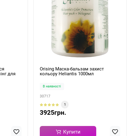
ся
Orising Маска-бальзам захист
інг для
кольору Heliantis 1000мл
Lotion
В наявності
30717
1
3925грн.
Купити