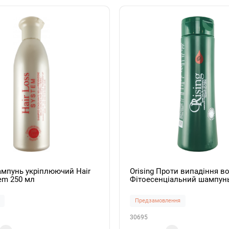
ампунь укріплюючий Hair
Orising Проти випадіння в
em 250 мл
Фітоесенціальний шампун
випадіння волосся Caduta
250мл
Предзамовлення
30695