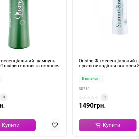
ітоесенціальний шампунь
Orising Фітоесенціальний
ї шкіри голови та волосся
проти випадіння волосся 
hampoo 750мл
Shampoo 250мл
В наявності
30710
0
0
н.
1490грн.
Купити
Купити