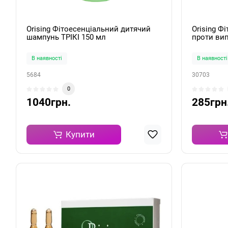
Orising Фітоесенціальний дитячий
Orising Ф
шампунь ТРІКІ 150 мл
проти вип
Tonica Ca
В наявності
В наявності
5684
30703
0
1040грн.
285грн
Купити