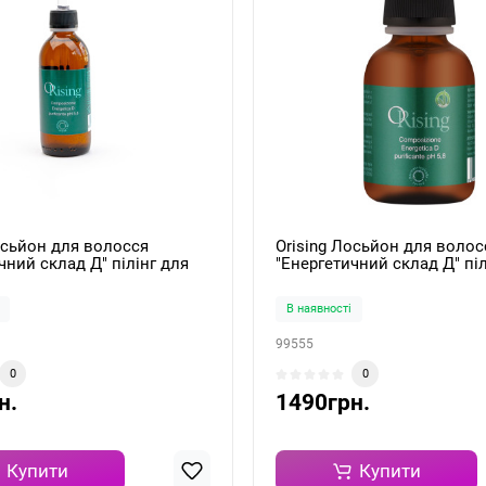
осьйон для волосся
Orising Лосьйон для волос
чний склад Д" пілінг для
"Енергетичний склад Д" піл
ови Energetica D Lotion
шкіри голови Energetica D 
55ml
В наявності
99555
0
0
н.
1490грн.
Купити
Купити