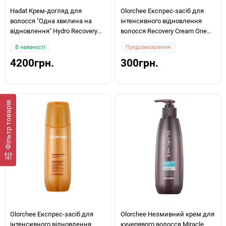
Hadat Крем-догляд для
Olorchee Експрес-засіб для
волосся "Одна хвилина на
інтенсивного відновлення
відновлення" Hydro Recovery
волосся Recovery Cream One
Cream One Minute Repair 500ml
Minute Repair 80ml
В наявності
Предзамовлення
4200грн.
300грн.
Фiльтр товарів
Olorchee Експрес-засіб для
Olorchee Незмивний крем для
інтенсивного відновлення
кучерявого волосся Miracle