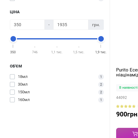
ЦІНА
-
грн.
350
746
1,1 тис.
1,5 тис.
1,9 тис.
ОБ'ЄМ
Purito Ес
ніацінамі
18мл
1
Essence 6
30мл
2
В наявності
150мл
2
44092
160мл
1
900грн