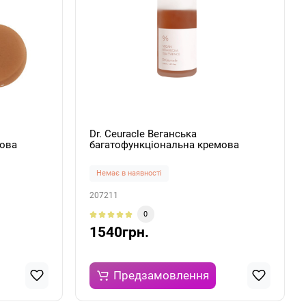
Dr. Ceuracle Веганська
мова
багатофункціональна кремова
чі і
есенція з екстрактом комбучі і
ha Tea
чорного чаю Vegan Kombucha Tea
Немає в наявності
Essence 150мл
207211
0
1540грн.
Предзамовлення