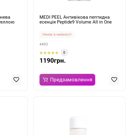
снева
MEDI PEEL Антивікова пептидна
нтеллою
есенція Peptide9 Volume All in One
 Essence
Essence Pro 100мл
Немає в наявності
4493
0
1190грн.
Предзамовлення