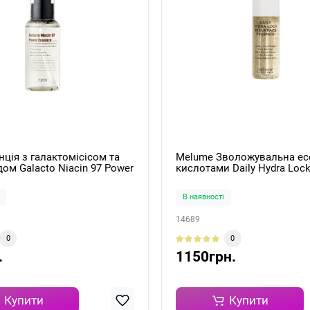
енція з галактомісісом та
Melume Зволожувальна есе
дом Galacto Niacin 97 Power
кислотами Daily Hydra Loc
0 ml
Resurface Essence 30мл
В наявності
14689
0
0
.
1150грн.
Купити
Купити