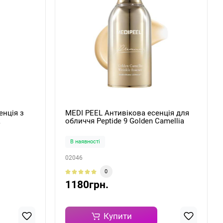
нція з
MEDI PEEL Антивікова есенція для
k
обличчя Peptide 9 Golden Camellia
Wrinkle Essence 50ml
В наявності
02046
0
1180грн.
Купити