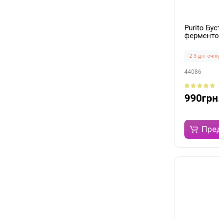
Purito Бус
ферменто
нiацинамi
Boosting 
2-3 дні очі
44086
990грн
Пре