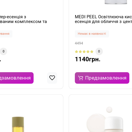
тер-есенцiя з
MEDI PEEL Освітлююча ки
ваним комплексом та
есенція для обличчя з це
дом Fermented Complex 94
Peptide9 Volume White Cica
Essence 150 ml
Pro 100мл
кування
Немає в наявності
4494
0
0
.
1140грн.
дзамовлення
Предзамовлення