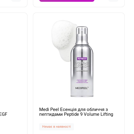
Medi Peel Есенція для обличчя з
EGF
пептидами Peptide 9 Volume Lifting
ence
All In One Essence Pro 100 мл
Немає в наявності