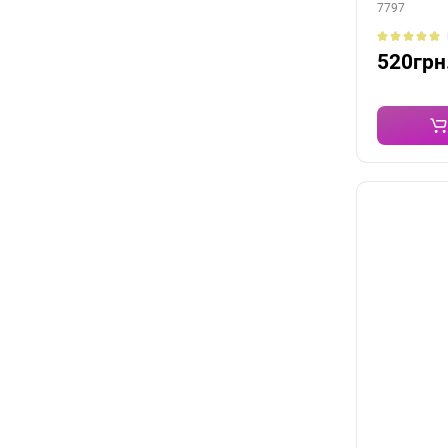
7797
520грн