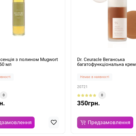
Есенція з полином Mugwort
Dr. Ceuracle Веганська
60 мл
багатофункціональна кре
есенція з екстрактом комбу
чорного чаю Vegan Kombuc
явності
Немає в наявності
Essence 18мл
20721
0
0
н.
350грн.
дзамовлення
Предзамовлення