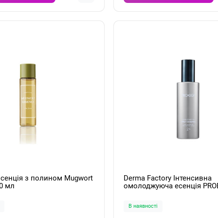
Есенція з полином Mugwort
Derma Factory Інтенсивна
0 мл
омолоджуюча есенція PRO
FLEXIR-SOME™ 2% First Ess
130мл
В наявності