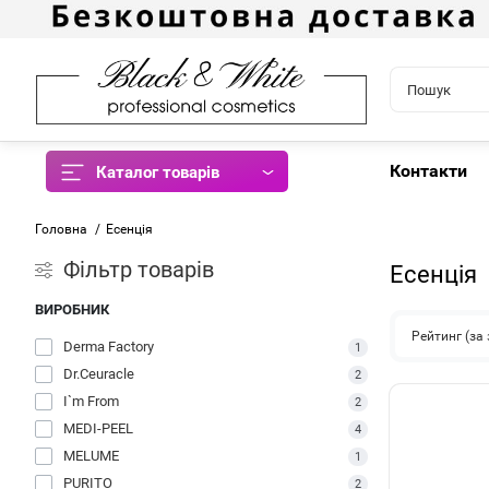
Контакти
Каталог товарів
Головна
Есенція
Фiльтр товарів
Есенція
ВИРОБНИК
Рейтинг (з
Derma Factory
1
Dr.Ceuracle
2
I`m From
2
MEDI-PEEL
4
MELUME
1
PURITO
2