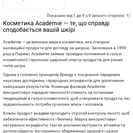
Показано від 1 до 9 з 9 (всього сторінок: 1)
Косметика Academie — те, що справді
сподобається вашій шкірі
Academie — це визнана марка косметики, яка створює
інноваційні продукти для догляду за шкірою. Заснована в 1890
році в Парижі, Academie займає провідне положення в галузі
косметології і пропонує широкий спектр продуктів для різних
типів шкіри.
Одним з головних принципів бренду є поєднання передових
наукових досліджень і природних інгредієнтів для досягнення
найкращих результатів. Команда фахівців Academie
використовує передові технології і стежить за останніми
тенденціями в галузі косметології, щоб створювати продукти, які
задовольняють потреби сучасних жінок і чоловіків.
Кожен продукт академі проходить строгий контроль якості, щоб
забезпечити ефективність і безпеку. Марка використовує
натуральні інгредієнти, такі як рослинні екстракти, вітаміни та
антиоксиданти, які сприяють збереженню здоров'я і краси