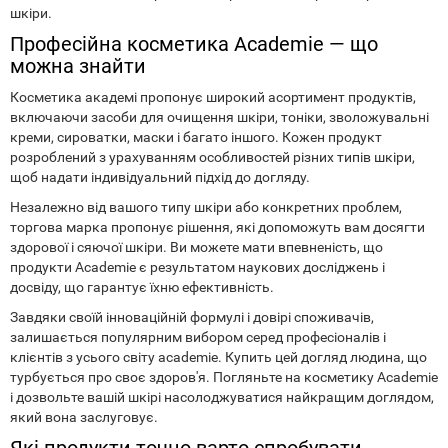
шкіри.
Професійна косметика Academie — що
можна знайти
Косметика академі пропонує широкий асортимент продуктів,
включаючи засоби для очищення шкіри, тоніки, зволожувальні
креми, сироватки, маски і багато іншого. Кожен продукт
розроблений з урахуванням особливостей різних типів шкіри,
щоб надати індивідуальний підхід до догляду.
Незалежно від вашого типу шкіри або конкретних проблем,
торгова марка пропонує рішення, які допоможуть вам досягти
здорової і сяючої шкіри. Ви можете мати впевненість, що
продукти Academie є результатом наукових досліджень і
досвіду, що гарантує їхню ефективність.
Завдяки своїй інноваційній формулі і довірі споживачів,
залишається популярним вибором серед професіоналів і
клієнтів з усього світу academie. Купить цей догляд людина, що
турбується про своє здоров'я. Погляньте на косметику Academie
і дозвольте вашій шкірі насолоджуватися найкращим доглядом,
який вона заслуговує.