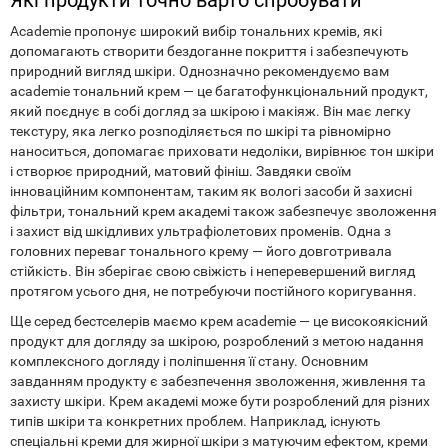
Які продукти точно варто спробувати
Academie пропонує широкий вибір тональних кремів, які
допомагають створити бездоганне покриття і забезпечують
природний вигляд шкіри. Однозначно рекомендуємо вам
academie тональний крем — це багатофункціональний продукт,
який поєднує в собі догляд за шкірою і макіяж. Він має легку
текстуру, яка легко розподіляється по шкірі та рівномірно
наноситься, допомагає приховати недоліки, вирівнює тон шкіри
і створює природний, матовий фініш. Завдяки своїм
інноваційним компонентам, таким як вологі засоби й захисні
фільтри, тональний крем академі також забезпечує зволоження
і захист від шкідливих ультрафіолетових променів. Одна з
головних переваг тонального крему — його довготривала
стійкість. Він зберігає свою свіжість і неперевершений вигляд
протягом усього дня, не потребуючи постійного коригування.
Ще серед бестселерів маємо крем academie — це високоякісний
продукт для догляду за шкірою, розроблений з метою надання
комплексного догляду і поліпшення її стану. Основним
завданням продукту є забезпечення зволоження, живлення та
захисту шкіри. Крем академі може бути розроблений для різних
типів шкіри та конкретних проблем. Наприклад, існують
спеціальні креми для жирної шкіри з матуючим ефектом, креми