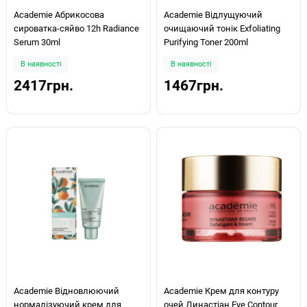
Academie Абрикосова
Academie Відлущуючий
сироватка-сяйво 12h Radiance
очищаючий тонік Exfoliating
Serum 30ml
Purifying Toner 200ml
В наявності
В наявності
2417грн.
1467грн.
Academie Відновлюючий
Academie Крем для контуру
нормалізуючий крем для
очей Династіан Eye Contour