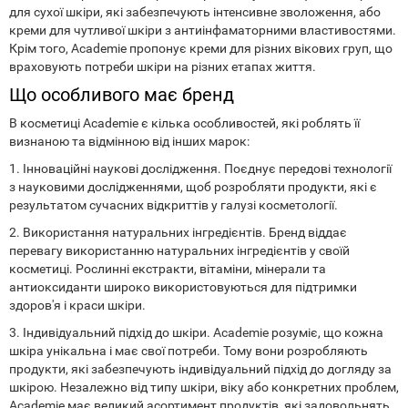
для сухої шкіри, які забезпечують інтенсивне зволоження, або
креми для чутливої шкіри з антиінфаматорними властивостями.
Крім того, Academie пропонує креми для різних вікових груп, що
враховують потреби шкіри на різних етапах життя.
Що особливого має бренд
В косметиці Academie є кілька особливостей, які роблять її
визнаною та відмінною від інших марок:
1. Інноваційні наукові дослідження. Поєднує передові технології
з науковими дослідженнями, щоб розробляти продукти, які є
результатом сучасних відкриттів у галузі косметології.
2. Використання натуральних інгредієнтів. Бренд віддає
перевагу використанню натуральних інгредієнтів у своїй
косметиці. Рослинні екстракти, вітаміни, мінерали та
антиоксиданти широко використовуються для підтримки
здоров'я і краси шкіри.
3. Індивідуальний підхід до шкіри. Academie розуміє, що кожна
шкіра унікальна і має свої потреби. Тому вони розробляють
продукти, які забезпечують індивідуальний підхід до догляду за
шкірою. Незалежно від типу шкіри, віку або конкретних проблем,
Academie має великий асортимент продуктів, які задовольнять